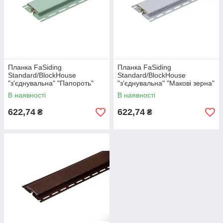
Планка FaSiding
Планка FaSiding
Standard/BlockHouse
Standard/BlockHouse
"з'єднувальна" "Папороть"
"з'єднувальна" "Макові зерна"
В наявності
В наявності
622,74
622,74
₴
₴