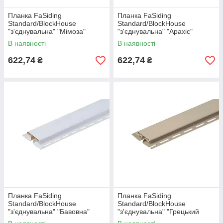
Планка FaSiding
Планка FaSiding
Standard/BlockHouse
Standard/BlockHouse
"з'єднувальна" "Мімоза"
"з'єднувальна" "Арахіс"
В наявності
В наявності
622,74
622,74
₴
₴
Планка FaSiding
Планка FaSiding
Standard/BlockHouse
Standard/BlockHouse
"з'єднувальна" "Бавовна"
"з'єднувальна" "Грецький
горіх"