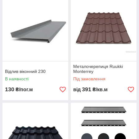
Металочерепиця Ruukki
Відлив віконний 230
Monterrey
В наявності
Під замовлення
130
391
₴/пог.м
від
₴/кв.м