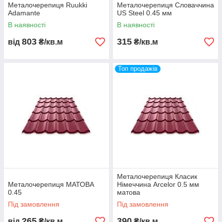
Металочерепиця Ruukki
Металочерепиця Словаччина
Adamante
US Steel 0.45 мм
В наявності
В наявності
803
315
від
₴/кв.м
₴/кв.м
Топ продажів
Металочерепиця Класик
Металочерепиця МАТОВА
Німеччина Arcelor 0.5 мм
0.45
матова
Під замовлення
Під замовлення
265
390
від
₴/кв.м
₴/кв.м