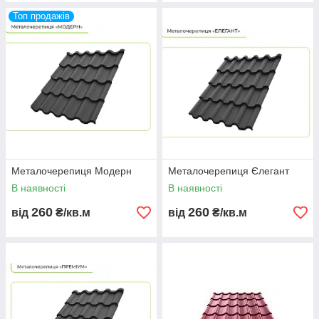
Топ продажів
Металочерепиця Модерн
Металочерепиця Єлегант
В наявності
В наявності
260
260
від
₴/кв.м
від
₴/кв.м