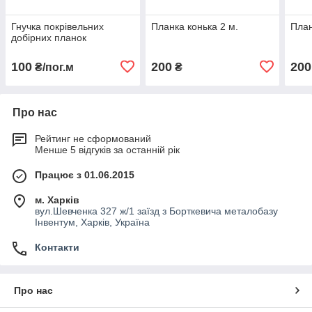
Гнучка покрівельних
Планка конька 2 м.
План
добірних планок
100
200
200
₴/пог.м
₴
Про нас
Рейтинг не сформований
Менше 5 відгуків за останній рік
Працює з 01.06.2015
м. Харків
вул.Шевченка 327 ж/1 заїзд з Борткевича металобазу
Інвентум, Харків, Україна
Контакти
Про нас