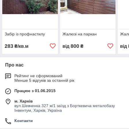
Забір із профнастилу
Жалюзі на паркан
Жалю
283
800
₴/кв.м
від
₴
від
Про нас
Рейтинг не сформований
Менше 5 відгуків за останній рік
Працює з 01.06.2015
м. Харків
вул.Шевченка 327 ж/1 заїзд з Борткевича металобазу
Інвентум, Харків, Україна
Контакти