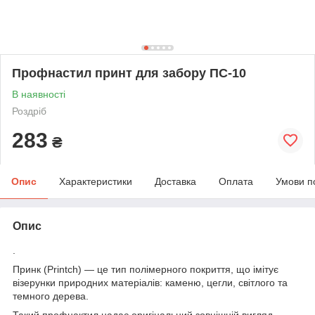
Профнастил принт для забору ПС-10
В наявності
Роздріб
283
₴
Опис
Характеристики
Доставка
Оплата
Умови п
Опис
.
Принк (Printch) — це тип полімерного покриття, що імітує
візерунки природних матеріалів: каменю, цегли, світлого та
темного дерева.
Такий профнактил надає оригінальний зовнішній вигляд