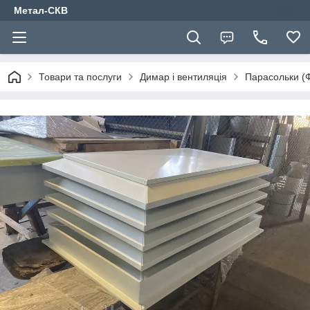
Метал-СКВ
Товари та послуги
Димар і вентиляція
Парасольки (