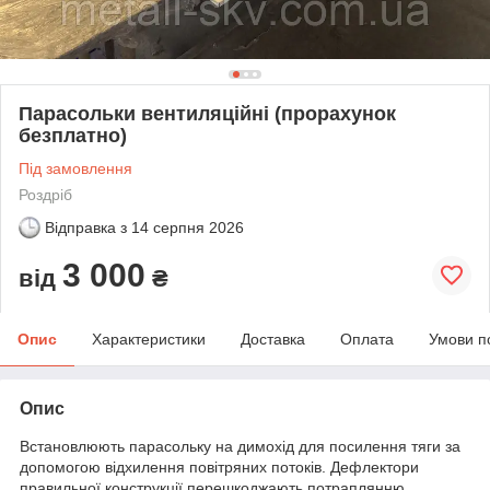
Парасольки вентиляційні (прорахунок
безплатно)
Під замовлення
Роздріб
Відправка з
14 серпня 2026
3 000
від
₴
Опис
Характеристики
Доставка
Оплата
Умови п
Опис
Встановлюють парасольку на димохід для посилення тяги за
допомогою відхилення повітряних потоків. Дефлектори
правильної конструкції перешкоджають потраплянню