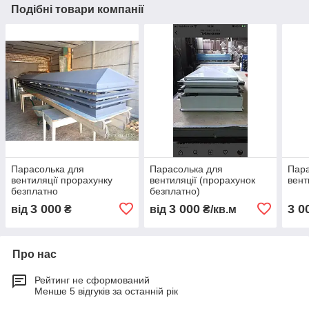
Подібні товари компанії
Парасолька для
Парасолька для
Пара
вентиляції прорахунку
вентиляції (прорахунок
вент
безплатно
безплатно)
3 000
3 000
3 0
від
₴
від
₴/кв.м
Про нас
Рейтинг не сформований
Менше 5 відгуків за останній рік