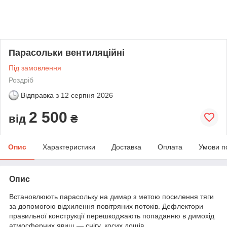
Парасольки вентиляційні
Під замовлення
Роздріб
Відправка з
12 серпня 2026
2 500
від
₴
Опис
Характеристики
Доставка
Оплата
Умови п
Опис
Встановлюють парасольку на димар з метою посилення тяги
за допомогою відхилення повітряних потоків. Дефлектори
правильної конструкції перешкоджають попаданню в димохід
атмосферних явищ — снігу, косих дощів.