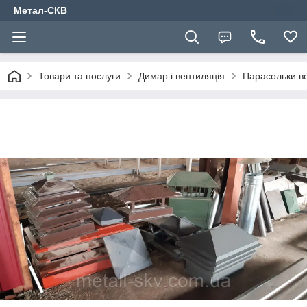
Метал-СКВ
Товари та послуги
Димар і вентиляція
Парасольки ве