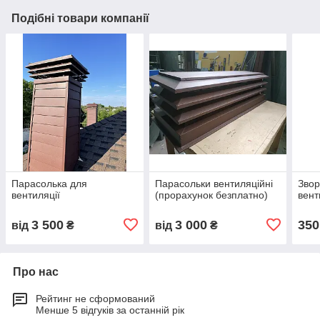
Подібні товари компанії
Парасолька для
Парасольки вентиляційні
Звор
вентиляції
(прорахунок безплатно)
вент
3 500
3 000
350
від
₴
від
₴
Про нас
Рейтинг не сформований
Менше 5 відгуків за останній рік