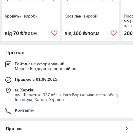
Кровільні вироби
Кровільні вироби
Проф
мм) 
плівц
70
100
300
від
₴/пог.м
від
₴/пог.м
Про нас
Рейтинг не сформований
Менше 5 відгуків за останній рік
Працює з 01.06.2015
м. Харків
вул.Шевченка 327 ж/1 заїзд з Борткевича металобазу
Інвентум, Харків, Україна
Контакти
Про нас