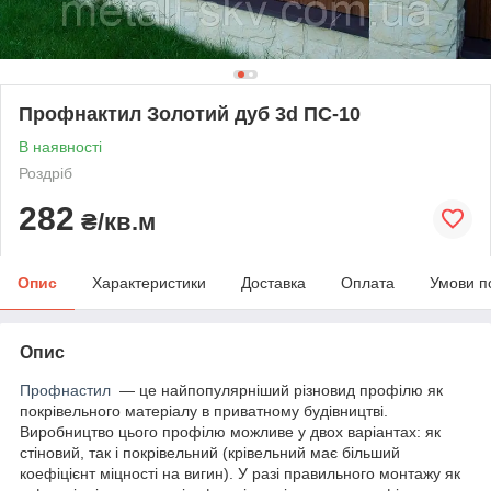
Профнактил Золотий дуб 3d ПС-10
В наявності
Роздріб
282
₴/кв.м
Опис
Характеристики
Доставка
Оплата
Умови п
Опис
Профнастил
— це найпопулярніший різновид профілю як
покрівельного матеріалу в приватному будівництві.
Виробництво цього профілю можливе у двох варіантах: як
стіновий, так і покрівельний (крівельний має більший
коефіцієнт міцності на вигин). У разі правильного монтажу як