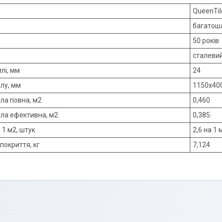
QueenTil
багатош
50 років
сталевий
лі, мм
24
лу, мм
1150х40
ла повна, м2
0,460
ла ефективна, м2:
0,385
в 1 м2, штук
2,6 на 1
 покриття, кг
7,124