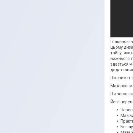
Головною в
цьому диза
тайлу, яка
нижнього та
здається м
додаткових
Цікавим і 
Матеріал мо
Ця революц
Його перев
Череп
Має ви
Практи
Безш
Матер