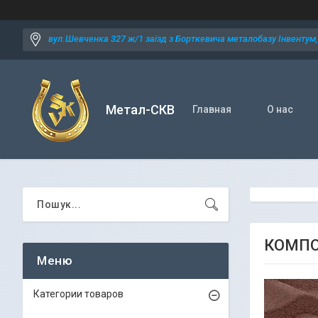
вул.Шевченка 327 ж/1 заїзд з Борткевича металобазу Інвентум, 
Метал-СКВ
Главная
О нас
КОМПО
Категории товаров