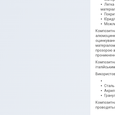
Легка
матеріал
Покрит
Юриді
Можли
Композитна
алюмоцинко
оцинкуванн
матеріалом
прозорою а
проникнення
Композитна 
італійськи
Використов
Сталь
Акрил
Гранул
Композитна 
проводятьс