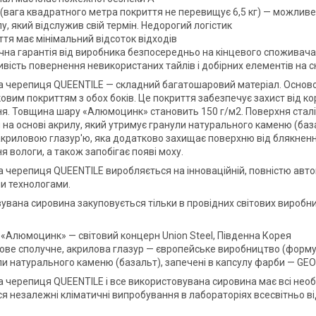
 (вага квадратного метра покриття не перевищує 6,5 кг) — можливе
у, який відслужив свій термін. Недорогий логістик
тя має мінімальний відсоток відходів
чна гарантія від виробника безпосередньо на кінцевого споживача 
вість повернення невикористаних тайлів і добірних елементів на 
 черепиця QUEENTILE — складний багатошаровий матеріал. Основою
вим покриттям з обох боків. Це покриття забезпечує захист від кор
я. Товщина шару «Алюмоцинк» становить 150 г/м2. Поверхня стал
 на основі акрилу, який утримує гранули натурального каменю (ба
криловою глазур'ю, яка додатково захищає поверхню від блякнення
 вологи, а також запобігає появі моху.
черепиця QUEENTILE виробляється на інноваційній, повністю автомат
ми технологами.
увана сировина закуповується тільки в провідних світових виробни
 «Алюмоцинк» — світовий концерн Union Steel, Південна Корея
ове сполучне, акрилова глазур — європейське виробництво (форму
и натурального каменю (базальт), запечені в капсулу фарби — GEOB
черепиця QUEENTILE і все використовувана сировина має всі необхід
я незалежні кліматичні випробування в лабораторіях всесвітньо ві