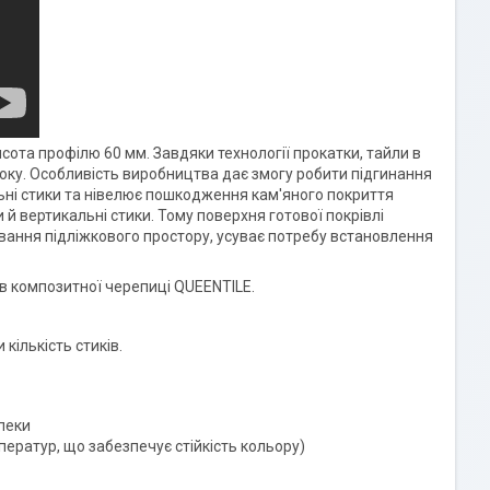
сота профілю 60 мм. Завдяки технології прокатки, тайли в
 боку. Особливість виробництва дає змогу робити підгинання
ьні стики та нівелює пошкодження кам'яного покриття
 й вертикальні стики. Тому поверхня готової покрівлі
вання підліжкового простору, усуває потребу встановлення
в композитної черепиці QUEENTILE.
кількість стиків.
спеки
ператур, що забезпечує стійкість кольору)