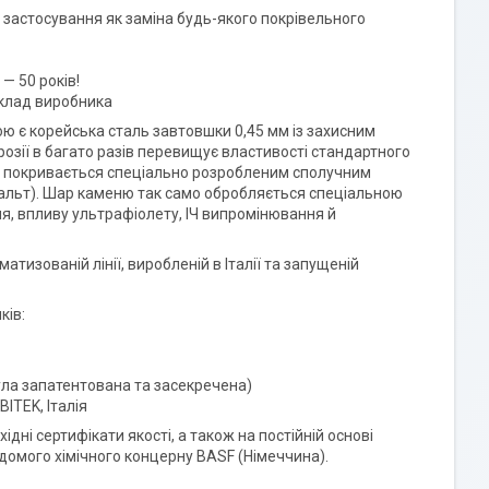
 застосування як заміна будь-якого покрівельного
— 50 років!
склад виробника
 є корейська сталь завтовшки 0,45 мм із захисним
озії в багато разів перевищує властивості стандартного
і покривається спеціально розробленим сполучним
зальт). Шар каменю так само обробляється спеціальною
, впливу ультрафіолету, ІЧ випромінювання й
изованій лінії, виробленій в Італії та запущеній
ків:
ла запатентована та засекречена)
ITEK, Італія
ні сертифікати якості, а також на постійній основі
домого хімічного концерну BASF (Німеччина).