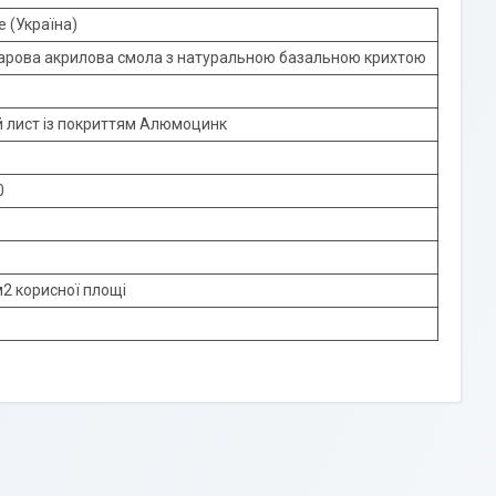
e (Україна)
арова акрилова смола з натуральною базальною крихтою
 лист із покриттям Алюмоцинк
0
 м2 корисної площі