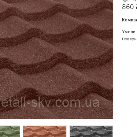
860 
Компан
поверн