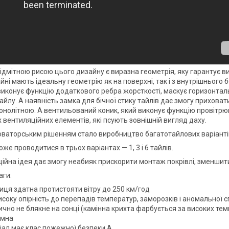
ідмітною рисою цього дизайну є виразна геометрія, яку гарантує ви
йні мають ідеальну геометрію як на поверхні, так і з внутрішнього
 виконує функцію додаткового ребра жорсткості, маскує горизонтал
йлу. А наявність замка для бічної стику тайлів дає змогу приховати
онолітною. А вентильований коник, який виконує функцію провітрю
 вентиляційних елементів, які псують зовнішній вигляд даху.
новаторським рішенням стало виробництво багатотайлових варіанті
же проводитися в трьох варіантах — 1, 3 і 6 тайлів.
ійна ідея дає змогу неабияк прискорити монтаж покрівлі, зменшити 
аги:
иця здатна протистояти вітру до 250 км/год
соку опірність до перепадів температур, заморозків і аномальної 
чно не блякне на сонці (камінна крихта фарбується за високих тем
умна
іал має клас пожежної безпеки А