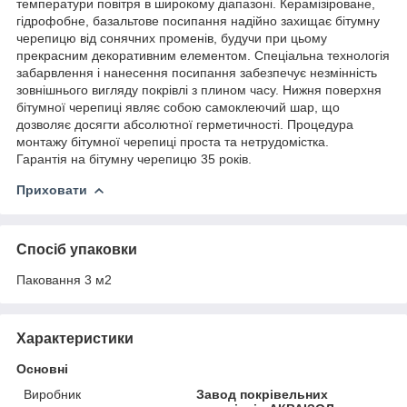
температури повітря в широкому діапазоні. Керамізіроване,
гідрофобне, базальтове посипання надійно захищає бітумну
черепицю від сонячних променів, будучи при цьому
прекрасним декоративним елементом. Спеціальна технологія
забарвлення і нанесення посипання забезпечує незмінність
зовнішнього вигляду покрівлі з плином часу. Нижня поверхня
бітумної черепиці являє собою самоклеючий шар, що
дозволяє досягти абсолютної герметичності. Процедура
монтажу бітумної черепиці проста та нетрудомістка.
Гарантія на бітумну черепицю 35 років.
Приховати
Спосіб упаковки
Паковання 3 м2
Характеристики
Основні
Виробник
Завод покрівельних