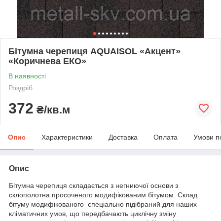
Бітумна черепиця AQUAISOL «Акцент»
«Коричнева ЕКО»
В наявності
Роздріб
372
₴/кв.м
Опис
Характеристики
Доставка
Оплата
Умови п
Опис
Бітумна черепиця складається з негниючої основи з
склополотна просоченого модифікованим бітумом. Склад
бітуму модифікованого спеціально підібраний для наших
кліматичних умов, що передбачають циклічну зміну