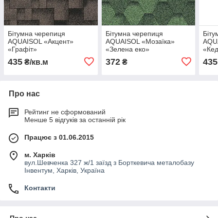
Бітумна черепиця
Бітумна черепиця
Біту
AQUAISOL «Акцент»
AQUAISOL «Мозаїка»
AQU
«Графіт»
«Зелена еко»
«Ке
435
372
435
₴/кв.м
₴
Про нас
Рейтинг не сформований
Менше 5 відгуків за останній рік
Працює з 01.06.2015
м. Харків
вул.Шевченка 327 ж/1 заїзд з Борткевича металобазу
Інвентум, Харків, Україна
Контакти
Про нас