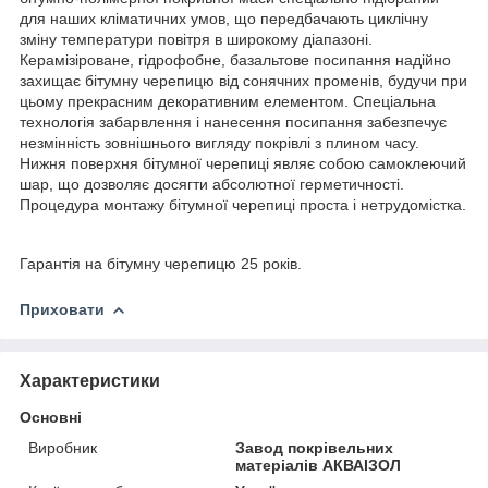
для наших кліматичних умов, що передбачають циклічну
зміну температури повітря в широкому діапазоні.
Керамізіроване, гідрофобне, базальтове посипання надійно
захищає бітумну черепицю від сонячних променів, будучи при
цьому прекрасним декоративним елементом. Спеціальна
технологія забарвлення і нанесення посипання забезпечує
незмінність зовнішнього вигляду покрівлі з плином часу.
Нижня поверхня бітумної черепиці являє собою самоклеючий
шар, що дозволяє досягти абсолютної герметичності.
Процедура монтажу бітумної черепиці проста і нетрудомістка.
Гарантія на бітумну черепицю 25 років.
Приховати
Характеристики
Основні
Виробник
Завод покрівельних
матеріалів АКВАІЗОЛ