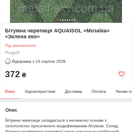
Бітумна черепиця AQUAISOL «Мозаїка»
«Зелена еко»
Під замовлення
Роздріб
Відправка з
14 серпня 2026
372
₴
Опис
Характеристики
Доставка
Оплата
Умови п
Опис
Бітумна черепиця складається з негниючої основи з
склополотно просоченого модифікованим бітумом. Склад
бітумно-полімерної покривної маси спеціально підібраний