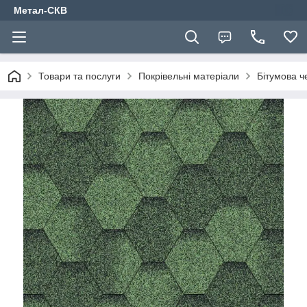
Метал-СКВ
Товари та послуги
Покрівельні матеріали
Бітумова 