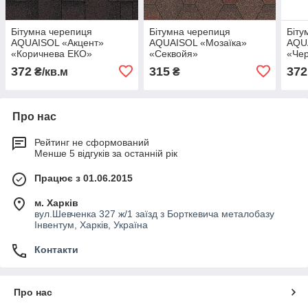
Бітумна черепиця
Бітумна черепиця
Біту
AQUAISOL «Акцент»
AQUAISOL «Мозаїка»
AQU
«Коричнева ЕКО»
«Секвойя»
«Чер
372
315
372
₴/кв.м
₴
Про нас
Рейтинг не сформований
Менше 5 відгуків за останній рік
Працює з 01.06.2015
м. Харків
вул.Шевченка 327 ж/1 заїзд з Борткевича металобазу
Інвентум, Харків, Україна
Контакти
Про нас