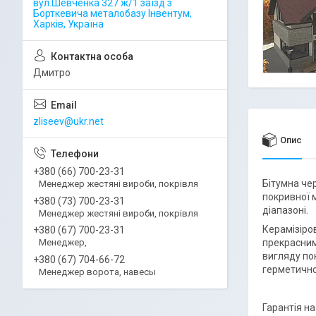
вул.Шевченка 327 ж/1 заїзд з
Борткевича металобазу Інвентум,
Харків, Україна
Дмитро
zliseev@ukr.net
Опис
+380 (66) 700-23-31
Бітумна че
Менеджер жестяні вироби, покрівля
покривної 
+380 (73) 700-23-31
діапазоні.
Менеджер жестяні вироби, покрівля
Керамізіро
+380 (67) 700-23-31
прекрасним
Менеджер,
вигляду по
+380 (67) 704-66-72
герметично
Менеджер ворота, навесы
Гарантія на