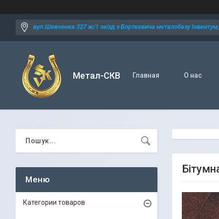
вул.Шевченка 327 ж/1 заїзд з Борткевича металобазу Інвентум, 
Метал-СКВ
Главная
О нас
Бітумн
Категории товаров