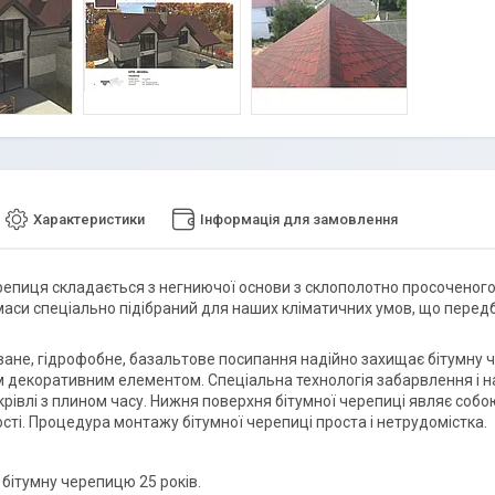
Характеристики
Інформація для замовлення
репиця складається з негниючої основи з склополотно просоченог
маси спеціально підібраний для наших кліматичних умов, що перед
ване, гідрофобне, базальтове посипання надійно захищає бітумну 
 декоративним елементом. Спеціальна технологія забарвлення і н
крівлі з плином часу. Нижня поверхня бітумної черепиці являє со
сті. Процедура монтажу бітумної черепиці проста і нетрудомістка.
 бітумну черепицю 25 років.