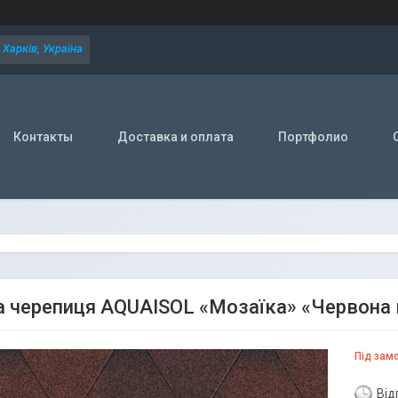
Харків, Україна
Контакты
Доставка и оплата
Портфолио
а черепиця AQUAISOL «Мозаїка» «Червона 
Під зам
Від