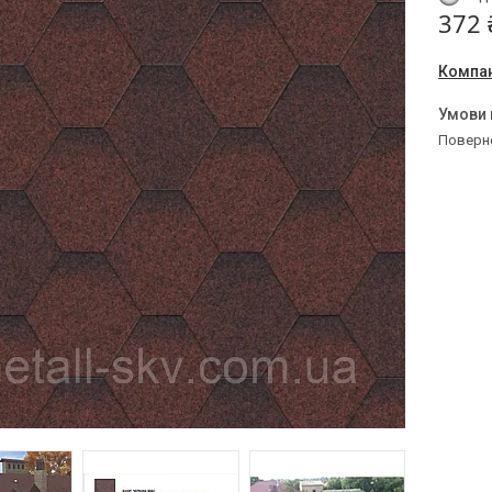
372 
Компан
поверн