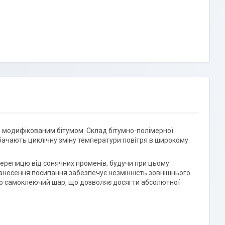
о модифікованим бітумом. Склад бітумно-полімерної
бачають циклічну зміну температури повітря в широкому
черепицю від сонячних променів, будучи при цьому
анесення посипання забезпечує незмінність зовнішнього
бою самоклеючий шар, що дозволяє досягти абсолютної