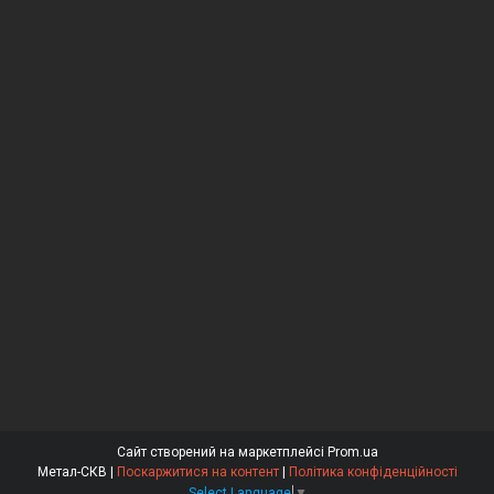
Сайт створений на маркетплейсі
Prom.ua
Метал-СКВ |
Поскаржитися на контент
|
Політика конфіденційності
Select Language
▼