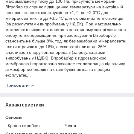
максимальному тиску до 100 Па, присутність мембрани
Вітробар'єр сприяє підвищенню температури на внутрішній
поверхні стінових конструкції на +1,2° до +2,0°С для
мінераловатних та до +3,5 °С для скловатних теплоізоляцій
(за результатами випробувань у НДІБК). При максимально
можливих швидкостях повітря в повітряному зазорі зниження
опору теплопереміщення, при застосуванні Вітробарє'р
становить не більше 8%, тоді як без мембрани мінераловатні
плити втрачають до 16%, а скловатні плити до 26%
властивості опору теплопередачі (за результатами
випробувань у НДІБК). Вітробар'єр є гідрозахисною
мембраною і гарантовано захищає теплоізоляцію від впливу
атмосферних опадів на етапі будівництва та в роцесі
експлуатації.
Приховати
Характеристики
Основні
Країна виробник
Чехія
Користувальницькі характеристики