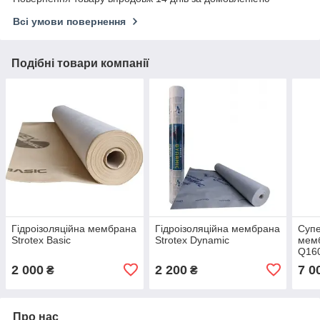
Всі умови повернення
Подібні товари компанії
Гідроізоляційна мембрана
Гідроізоляційна мембрана
Суп
Strotex Basic
Strotex Dynamic
мем
Q16
2 000
2 200
7 0
₴
₴
Про нас