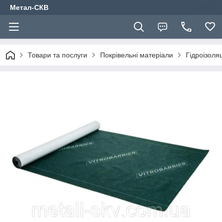
Метал-СКВ
Товари та послуги
Покрівельні матеріали
Гідроізоля