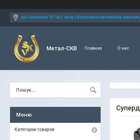
вул.Шевченка 327 ж/1 заїзд з Борткевича металобазу Інвентум, 
Метал-СКВ
Главная
О нас
Суперд
Категории товаров