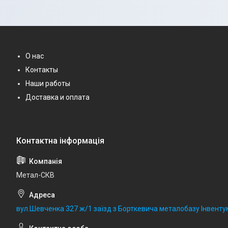
О нас
Контакты
Наши работы
Доставка и оплата
Метал-СКВ
вул.Шевченка 327 ж/1 заїзд з Борткевича металобазу Інвентум