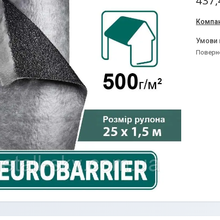
437,
Компан
поверн