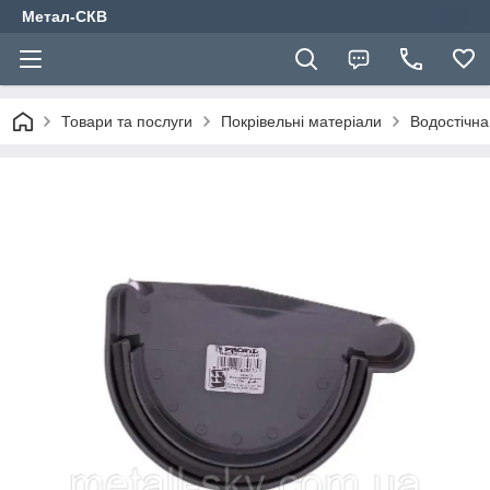
Метал-СКВ
Товари та послуги
Покрівельні матеріали
Водостічна