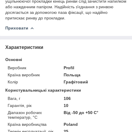
ущільнюючої прокладки кінець ринви слід зачистити напилком
або наждачним папіром. Надійність з'єднання з ринвою
досягається за допомогою паза фіксації, що надійно
притискає ринву до прокладки.
Приховати
Характеристики
Основні
Виробник
Profil
Країна виробник
Польща
Колір
Графітовий
Користувальницькі характеристики
Вага, г
106
Гарантія, рік
10
Діапазон робочих
Від -50 до +50 С°
температур, °С
Країна виробництва
Poland
Термін експлуатації, рік
25