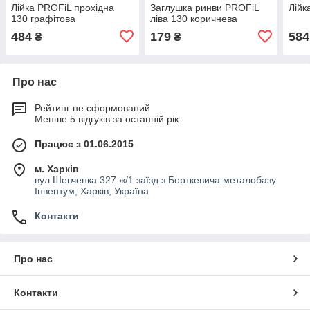
Лійка PROFiL прохідна
Заглушка ринви PROFiL
Лійк
130 графітова
ліва 130 коричнева
484
179
584
₴
₴
Про нас
Рейтинг не сформований
Менше 5 відгуків за останній рік
Працює з 01.06.2015
м. Харків
вул.Шевченка 327 ж/1 заїзд з Борткевича металобазу
Інвентум, Харків, Україна
Контакти
Про нас
Контакти