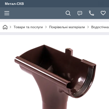
Метал-СКВ
Товари та послуги
Покрівельні матеріали
Водостічна