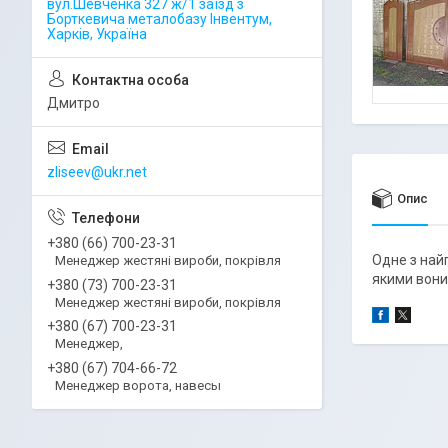
вул.Шевченка 327 ж/1 заїзд з
Борткевича металобазу Інвентум,
Харків, Україна
Дмитро
zliseev@ukr.net
Опис
+380 (66) 700-23-31
Одне з най
Менеджер жестяні вироби, покрівля
якими вони 
+380 (73) 700-23-31
Менеджер жестяні вироби, покрівля
+380 (67) 700-23-31
Менеджер,
+380 (67) 704-66-72
Менеджер ворота, навесы