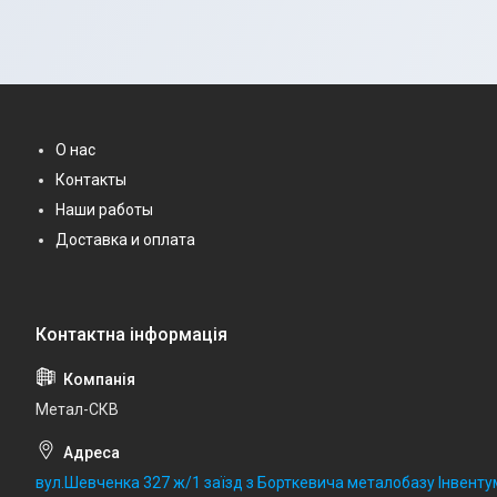
О нас
Контакты
Наши работы
Доставка и оплата
Метал-СКВ
вул.Шевченка 327 ж/1 заїзд з Борткевича металобазу Інвентум