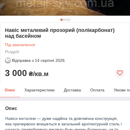
Навіс металевий прозорий (полікарбонат)
над басейном
Під замовлення
Роздріб
Відправка з
14 серпня 2026
3 000
₴/кв.м
Опис
Характеристики
Доставка
Оплата
Умови п
Опис
Навіси металеві
— дуже надійна та довговічна конструкція,
яка пре
червоно впишеться в загальний архітектурний стиль і
надасть привабливого вигляду будь-якому будиночку, чи то