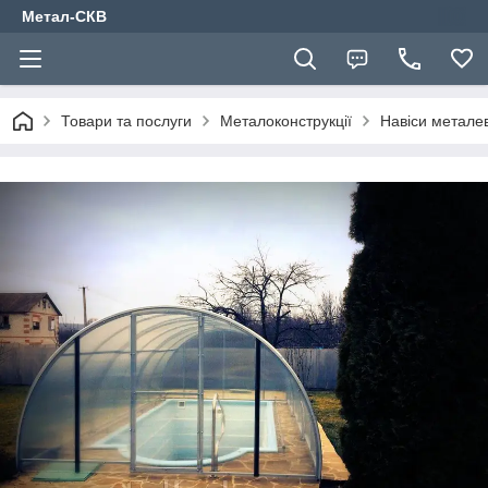
Метал-СКВ
Товари та послуги
Металоконструкції
Навіси металев