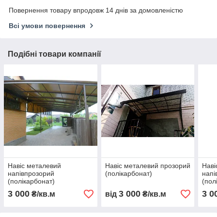
Повернення товару впродовж 14 днів за домовленістю
Всі умови повернення
Подібні товари компанії
Навіс металевий
Навіс металевий прозорий
Наві
напівпрозорий
(полікарбонат)
напі
(полікарбонат)
(пол
3 000
3 000
3 0
₴/кв.м
від
₴/кв.м