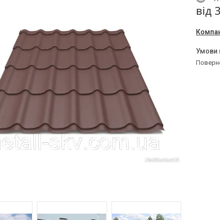
від
Компан
поверн