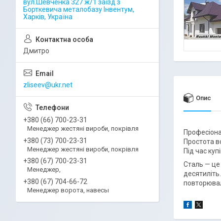
вул.Шевченка 327 ж/1 заїзд з
Борткевича металобазу Інвентум,
Харків, Україна
Дмитро
zliseev@ukr.net
Опис
+380 (66) 700-23-31
Менеджер жестяні вироби, покрівля
Професіона
+380 (73) 700-23-31
Простота в
Менеджер жестяні вироби, покрівля
Під час куп
+380 (67) 700-23-31
Сталь — це
Менеджер,
десятиліть
+380 (67) 704-66-72
повторювал
Менеджер ворота, навесы