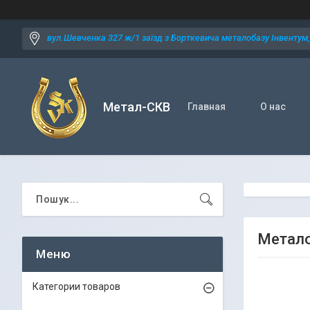
вул.Шевченка 327 ж/1 заїзд з Борткевича металобазу Інвентум, 
Метал-СКВ
Главная
О нас
Метало
Категории товаров