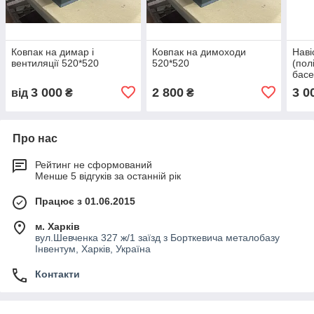
Ковпак на димар і
Ковпак на димоходи
Наві
вентиляції 520*520
520*520
(пол
бас
3 000
2 800
3 0
від
₴
₴
Про нас
Рейтинг не сформований
Менше 5 відгуків за останній рік
Працює з 01.06.2015
м. Харків
вул.Шевченка 327 ж/1 заїзд з Борткевича металобазу
Інвентум, Харків, Україна
Контакти