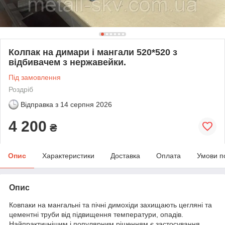
Колпак на димари і мангали 520*520 з
відбивачем з нержавейки.
Під замовлення
Роздріб
Відправка з
14 серпня 2026
4 200
₴
Опис
Характеристики
Доставка
Оплата
Умови п
Опис
Ковпаки на мангальні та пічні димохіди захищають цегляні та
цементні труби від підвищення температури, опадів.
Найпрактичнішим і популярним рішенням є застосування