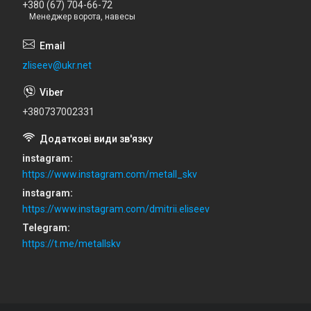
+380 (67) 704-66-72
Менеджер ворота, навесы
zliseev@ukr.net
+380737002331
instagram
https://www.instagram.com/metall_skv
instagram
https://www.instagram.com/dmitrii.eliseev
Telegram
https://t.me/metallskv