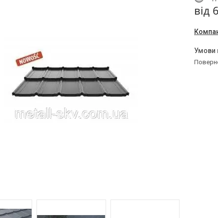
від
Компан
поверн