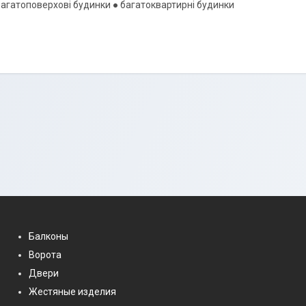
багатоповерхові будинки ● багатоквартирні будинки
Балконы
Ворота
Двери
Жестяные изделия