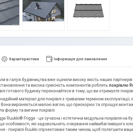
Характеристики
Інформація для замовлення
ли в галузі будівництва вже оцінили високу якість наших партнерів
становлення та висока сумісність компонентів роблять
покрівлю R
івлі готового будинку переконайтеся в тому, що ви отримуєте покрів
 надійний матеріал для покрівлі з тривалим терміном експлуатації
. Вона вирізняється малою вагою, що прискорює та спрощує монтаж.
а форму та вигини покрівлі.
gge Ruukki® Frigge - це сучасна і естетична модульна покрівля на 
 це особливості, які задовольнять очікування найвибагливішого кл
ня - покрівлі Ruukki спроектовані таким чином, щоб полегшити ваше