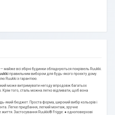
 — майже всі збірні будинки обладнуються покрівель Ruukki.
uukki
правильним вибором для будь-якого проєкту дому.
лю Ruukki з гарантією.
, який може витримувати негоду впродовж багатьох
 Крім того, сталь можна легко відливати, щоб вона
будь-який бюджет. Проста форма, широкий вибір кольорів і
ієнта. Легке придбання, легкий монтаж, зручне
 життя. Застосування Ruukki® Frigge: ● одноповерхові