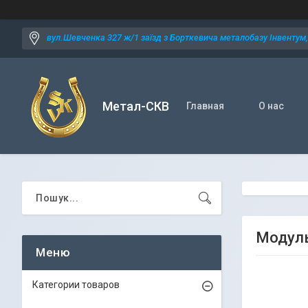
вул.Шевченка 327 ж/1 заїзд з Борткевича металобазу Інвентум, 
Метал-СКВ
Главная
О нас
Модуль
Категории товаров