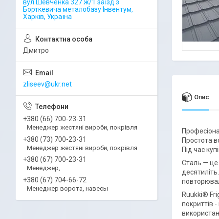
вул.Шевченка 327 ж/1 заїзд з
Борткевича металобазу Інвентум,
Харків, Україна
Дмитро
zliseev@ukr.net
Опис
+380 (66) 700-23-31
Менеджер жестяні вироби, покрівля
Професіона
+380 (73) 700-23-31
Простота в
Менеджер жестяні вироби, покрівля
Під час куп
+380 (67) 700-23-31
Сталь — це
Менеджер,
десятиліть
+380 (67) 704-66-72
повторювал
Менеджер ворота, навесы
Ruukki® Fri
покриттів -
використан